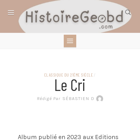
Skip
to
content
HISTOIRE,
GÉOGRAPHIE,
SCIENCES,
CLASSIQUE DU 21ÈME SIÈCLE
/
Le Cri
LITTÉRATURE EN
Rédigé Par
SÉBASTIEN D
BANDE DESSINÉE
Album publié en 2023 aux Editions