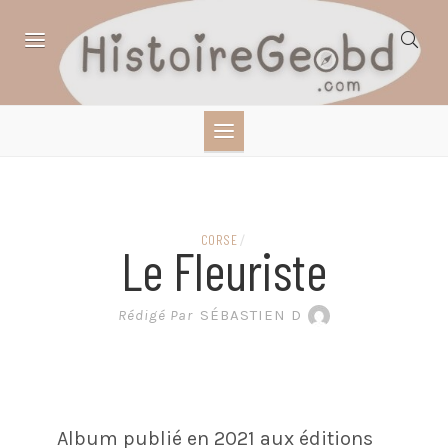
Skip
to
content
HISTOIRE,
GÉOGRAPHIE,
SCIENCES,
CORSE
/
Le Fleuriste
LITTÉRATURE EN
Rédigé Par
SÉBASTIEN D
BANDE DESSINÉE
Album publié en 2021 aux éditions