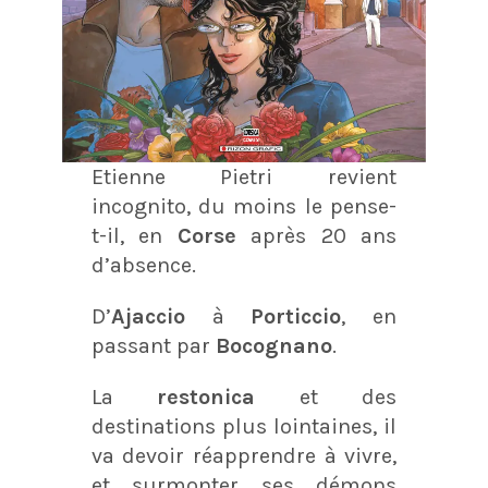
Etienne Pietri revient
incognito, du moins le pense-
t-il, en
Corse
après 20 ans
d’absence.
D’
Ajaccio
à
Porticcio
, en
passant par
Bocognano
.
La
restonica
et des
destinations plus lointaines, il
va devoir réapprendre à vivre,
et surmonter ses démons