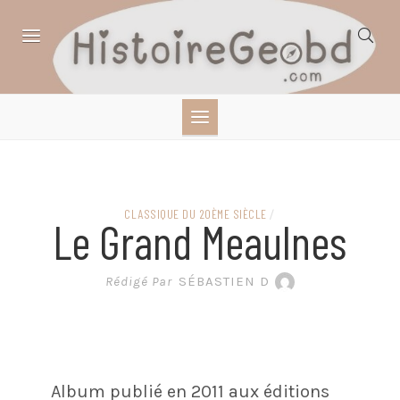
Skip
to
content
HISTOIRE,
GÉOGRAPHIE,
SCIENCES,
CLASSIQUE DU 20ÈME SIÈCLE
/
Le Grand Meaulnes
LITTÉRATURE EN
Rédigé Par
SÉBASTIEN D
BANDE DESSINÉE
Album publié en 2011 aux éditions