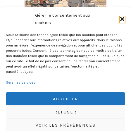
Gérer le consentement aux
cookies
Nous utilisons des technologies telles que les cookies pour stocker
et/ou accéder aux informations relatives aux appareils. Nous le faisons
pour améliorer l’expérience de navigation et pour afficher des publicités
Le Héros Du Louvre
personnalisées. Consentir à ces technologies nous permettra de traiter
des données telles que le comportement de navigation ou les ID uniques
11 juillet 2026
sur ce site. Le fait de ne pas consentir ou de retirer son consentement
peut avoir un effet négatif sur certaines fonctonnalités et
caractéristiques.
Gérer les services
ACCEPTER
REFUSER
HISTOIREGEOBD.COM
VOIR LES PRÉFÉRENCES
HISTOIRE, GÉOGRAPHIE, SCIENCES, LITTÉRATURE EN BD