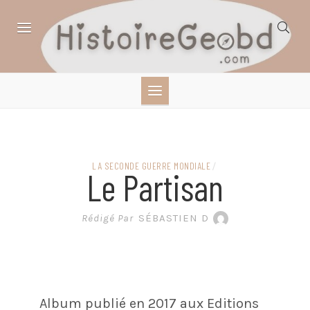
Skip
to
content
HISTOIRE,
GÉOGRAPHIE,
SCIENCES,
LA SECONDE GUERRE MONDIALE
/
Le Partisan
LITTÉRATURE EN
Rédigé Par
SÉBASTIEN D
BANDE DESSINÉE
Album publié en 2017 aux Editions