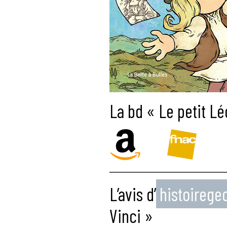
La bd « Le petit Lé
L’avis d’
histoireg
Vinci »