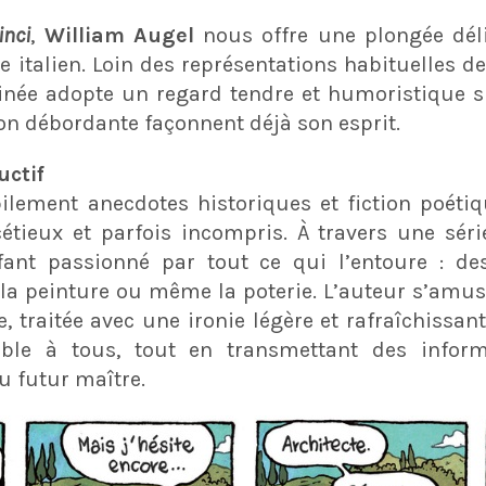
inci
,
William Augel
nous offre une plongée dél
e italien. Loin des représentations habituelles d
sinée adopte un regard tendre et humoristique s
on débordante façonnent déjà son esprit.
uctif
lement anecdotes historiques et fiction poéti
cétieux et parfois incompris. À travers une séri
fant passionné par tout ce qui l’entoure : d
 la peinture ou même la poterie. L’auteur s’amus
 traitée avec une ironie légère et rafraîchissa
ible à tous, tout en transmettant des inform
du futur maître.