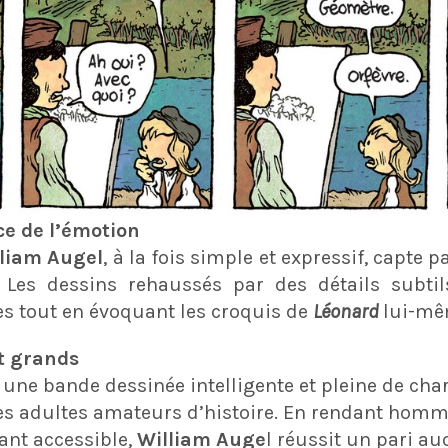
ce de l’émotion
liam Augel
, à la fois simple et expressif, capte 
e. Les dessins rehaussés par des détails subtil
s tout en évoquant les croquis de
Léonard
lui-mê
t grands
 une bande dessinée intelligente et pleine de ch
es adultes amateurs d’histoire. En rendant homma
dant accessible,
William Auge
l réussit un pari au