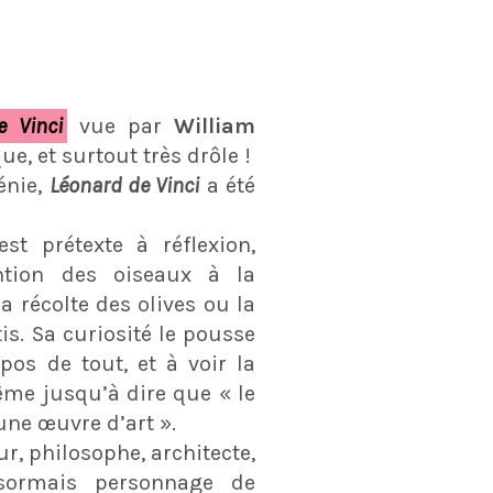
e Vinci
vue par
William
que, et surtout très drôle !
énie,
Léonard de Vinci
a été
st prétexte à réflexion,
ntion des oiseaux à la
a récolte des olives ou la
is. Sa curiosité le pousse
pos de tout, et à voir la
ême jusqu’à dire que « le
 une œuvre d’art ».
ur, philosophe, architecte,
ésormais personnage de