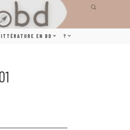
E, GÉOGRAPHIE,
LITTÉRATURE EN BD
?
S, LITTÉRATURE
01
DE DESSINÉE