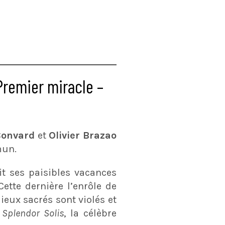
Premier miracle –
 Convard
et
Olivier Brazao
mun.
it ses paisibles vacances
tte dernière l’enrôle de
ieux sacrés sont violés et
e
Splendor Solis
, la célèbre