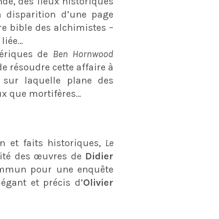
de, des lieux historiques
a disparition d’une page
re bible des alchimistes –
 liée…
tériques de
Ben Hornwood
e résoudre cette affaire à
 sur laquelle plane des
x que mortifères…
n et faits historiques,
Le
nuité des œuvres de
Didier
commun pour une enquête
égant et précis d’
Olivier