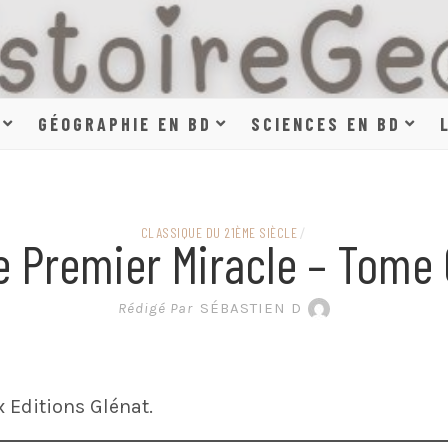
HISTOIR
GÉOGRAPHIE EN BD
SCIENCES EN BD
SCIENCE
CLASSIQUE DU 21ÈME SIÈCLE
/
e Premier Miracle – Tome 
EN BAN
Rédigé Par
SÉBASTIEN D
 Editions Glénat.