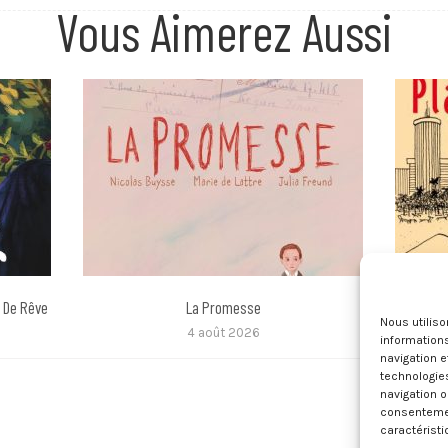
Vous Aimerez Aussi
 De Rêve
La Promesse
Nous utilis
4 août 2026
informations
navigation e
technologie
navigation o
consentement
caractéristi