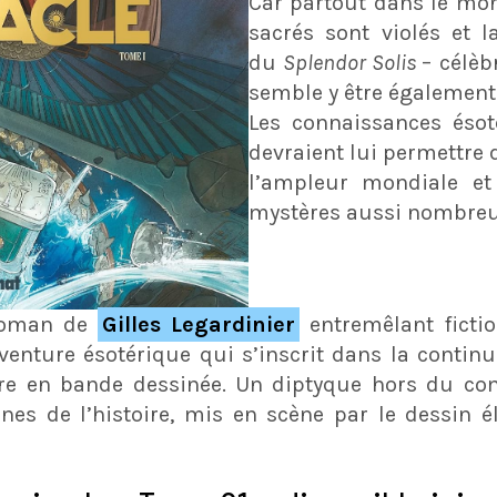
Car partout dans le mon
sacrés sont violés et l
du
Splendor Solis
– célèb
semble y être également
Les connaissances éso
devraient lui permettre d
l’ampleur mondiale et
mystères aussi nombreu
 roman de
Gilles Legardinier
entremêlant fictio
aventure ésotérique qui s’inscrit dans la conti
nre en bande dessinée. Un diptyque hors du 
nes de l’histoire, mis en scène par le dessin él