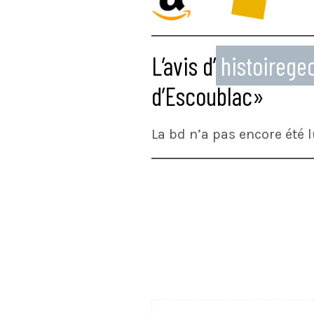
L’avis d’
histoireg
d’Escoublac»
La bd n’a pas encore été l