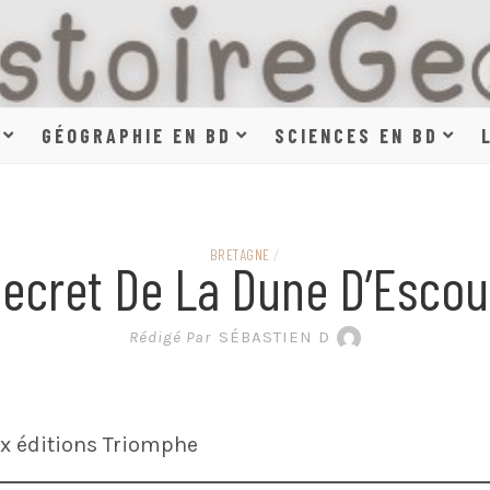
HISTOIR
GÉOGRAPHIE EN BD
SCIENCES EN BD
SCIENCE
BRETAGNE
/
Secret De La Dune D’Escou
EN BAN
Rédigé Par
SÉBASTIEN D
x éditions Triomphe