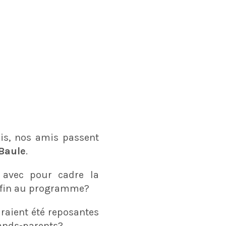
ois, nos amis passent
 Baule
.
 avec pour cadre la
e fin au programme?
raient été reposantes
rands-parents?