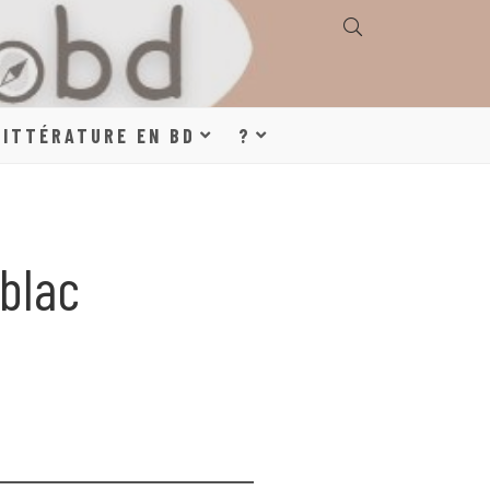
E, GÉOGRAPHIE,
LITTÉRATURE EN BD
?
S, LITTÉRATURE
blac
DE DESSINÉE