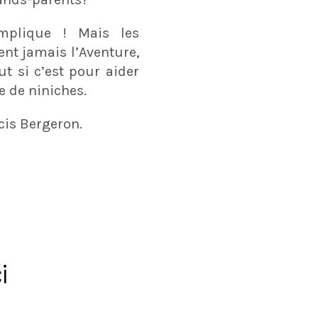
mplique ! Mais les
nt jamais l’Aventure,
ut si c’est pour aider
e de niniches.
cis Bergeron.
i