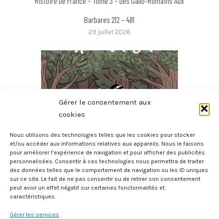
Histoire De France – Tome 3 – Des Gallo-Romains Aux
Barbares 212 – 481
29 juillet 2026
Gérer le consentement aux
cookies
Nous utilisons des technologies telles que les cookies pour stocker
et/ou accéder aux informations relatives aux appareils. Nous le faisons
pour améliorer l’expérience de navigation et pour afficher des publicités
La Mythologie En BD – Gilgamesh
personnalisées. Consentir à ces technologies nous permettra de traiter
des données telles que le comportement de navigation ou les ID uniques
27 juillet 2026
sur ce site. Le fait de ne pas consentir ou de retirer son consentement
peut avoir un effet négatif sur certaines fonctonnalités et
caractéristiques.
Gérer les services