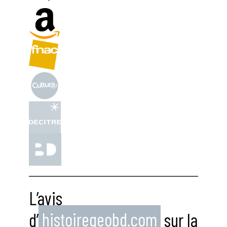
L’avis
d’
histoiregeobd.com
sur la