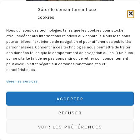
Gérer le consentement aux
cookies
Nous utilisons des technologies telles que les cookies pour stocker
et/ou accéder aux informations relatives aux appareils. Nous le faisons
pour améliorer l’expérience de navigation et pour afficher des publicités
Micmac Moche Au Boul’Mich
personnalisées. Consentir à ces technologies nous permettra de traiter
des données telles que le comportement de navigation ou les ID uniques
8 août 2026
sur ce site. Le fait de ne pas consentir ou de retirer son consentement
peut avoir un effet négatif sur certaines fonctonnalités et
caractéristiques.
Gérer les services
ACCEPTER
REFUSER
HISTOIREGEOBD.COM
VOIR LES PRÉFÉRENCES
HISTOIRE, GÉOGRAPHIE, SCIENCES, LITTÉRATURE EN BD