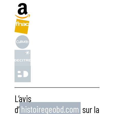
L’avis
d’
histoiregeobd.com
sur la