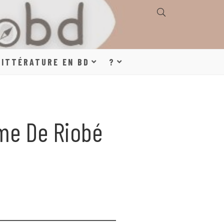
E, GÉOGRAPHIE,
LITTÉRATURE EN BD
?
S, LITTÉRATURE
me De Riobé
DE DESSINÉE