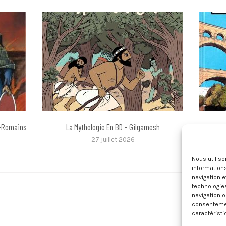
o-Romains
La Mythologie En BD – Gilgamesh
Histoir
27 juillet 2026
Nous utilis
informations
navigation e
technologie
navigation o
consentement
caractéristi