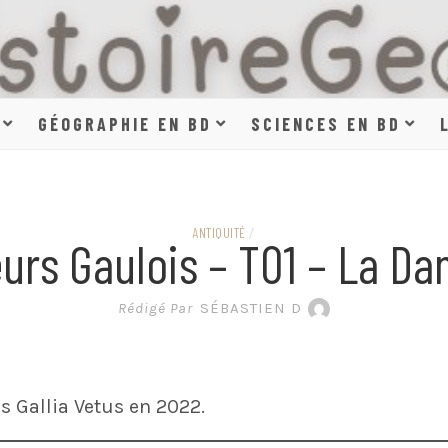
HISTOIR
GÉOGRAPHIE EN BD
SCIENCES EN BD
SCIENCE
ANTIQUITÉ
/
urs Gaulois – T01 – La Da
EN BAN
Rédigé Par
SÉBASTIEN D
s Gallia Vetus en 2022.