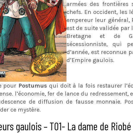
armées des frontières
chefs. En occident, les
empereur leur général, 
est de suite validée par 
Bretagne et de Ge
sécessionniste, qui p
d’année, est reconnue pa
d’Empire gaulois.
le pour
Postumus
qui doit à la fois restaurer l
fense. l’économie, fer de lance du redressement,
rudescence de diffusion de fausse monnaie. P
der ce mystère.
urs gaulois – T01- La dame de Riobé 