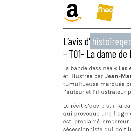
L’avis d’
histoireg
– T01- La dame de 
La bande dessinée «
Les 
et illustrée par
Jean-Mar
tumultueuse marquée par 
l’auteur et l’illustrateur
Le récit s’ouvre sur la c
qui provoque une fragme
est proclamé empereur p
sécessionniste qui doit l