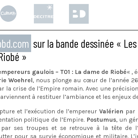
eobd.com
sur la bande dessinée « Les
Riobé »
empereurs gaulois – T01 : La dame de Riobé
« , 
ie Woehrel
, nous plonge au cœur de l’année 260
la crise de l’Empire romain. Avec une précisio
 parviennent à restituer l’ambiance et les enjeux d
apture et l’exécution de l’empereur
Valérien
par 
ntation politique de l’Empire.
Postumus
, un gé
ar ses troupes et se retrouve à la tête de l
utter pour sa survie économique et militaire. L’