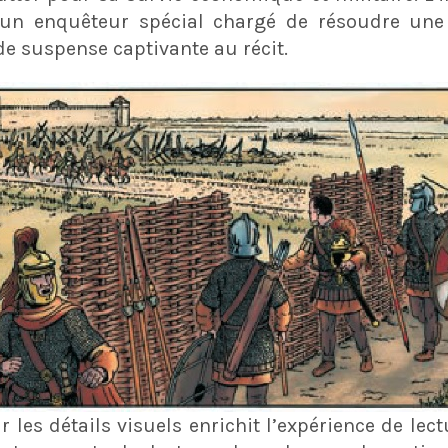
un enquêteur spécial chargé de résoudre une 
 suspense captivante au récit​​.
r les détails visuels enrichit l’expérience de le