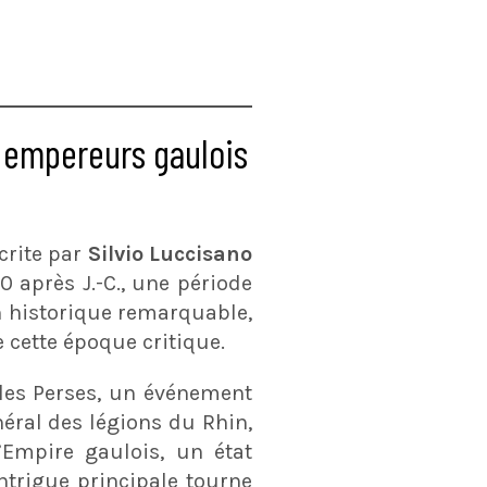
 empereurs gaulois
écrite par
Silvio Luccisano
 après J.-C., une période
n historique remarquable,
e cette époque critique.
les Perses, un événement
néral des légions du Rhin,
’Empire gaulois, un état
intrigue principale tourne