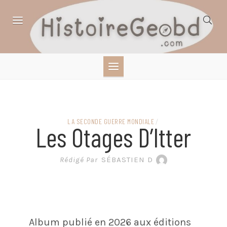
Skip
to
content
HISTOIRE,
GÉOGRAPHIE,
SCIENCES,
LA SECONDE GUERRE MONDIALE
/
Les Otages D’Itter
LITTÉRATURE EN
Rédigé Par
SÉBASTIEN D
BANDE DESSINÉE
Album publié en 2026 aux éditions