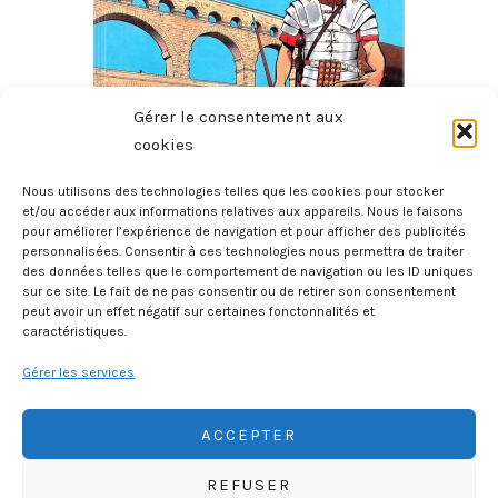
Gérer le consentement aux
cookies
Nous utilisons des technologies telles que les cookies pour stocker
Histoire De France – Tome 2 – Des Gaulois Aux Gallo-
et/ou accéder aux informations relatives aux appareils. Nous le faisons
pour améliorer l’expérience de navigation et pour afficher des publicités
Romains 60 Av. J.C. – 212
personnalisées. Consentir à ces technologies nous permettra de traiter
20 juillet 2026
des données telles que le comportement de navigation ou les ID uniques
sur ce site. Le fait de ne pas consentir ou de retirer son consentement
peut avoir un effet négatif sur certaines fonctonnalités et
caractéristiques.
Gérer les services
ACCEPTER
REFUSER