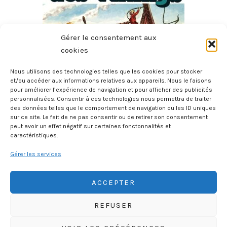
Gérer le consentement aux
cookies
Nous utilisons des technologies telles que les cookies pour stocker
et/ou accéder aux informations relatives aux appareils. Nous le faisons
pour améliorer l’expérience de navigation et pour afficher des publicités
Les Voyageurs De L’Histoire – L’aventure Des Vikings
personnalisées. Consentir à ces technologies nous permettra de traiter
des données telles que le comportement de navigation ou les ID uniques
31 mai 2026
sur ce site. Le fait de ne pas consentir ou de retirer son consentement
peut avoir un effet négatif sur certaines fonctonnalités et
caractéristiques.
Gérer les services
ACCEPTER
REFUSER
HISTOIREGEOBD.COM