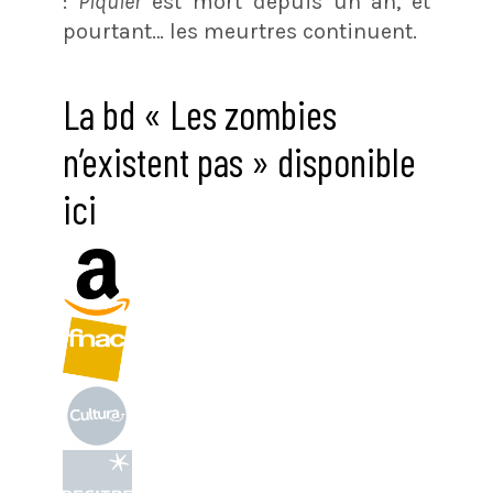
:
Piquier
est mort depuis un an, et
pourtant… les meurtres continuent.
La bd « Les zombies
n’existent pas » disponible
ici