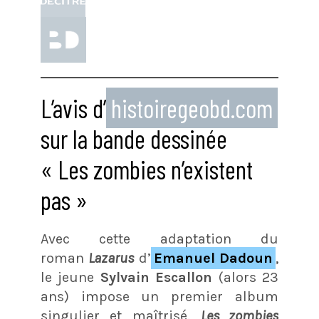
L’avis d’
histoiregeobd.com
sur la bande dessinée
« Les zombies n’existent
pas »
Avec cette adaptation du
roman
Lazarus
d’
Emanuel Dadoun
,
le jeune
Sylvain Escallon
(alors 23
ans) impose un premier album
singulier et maîtrisé.
Les zombies