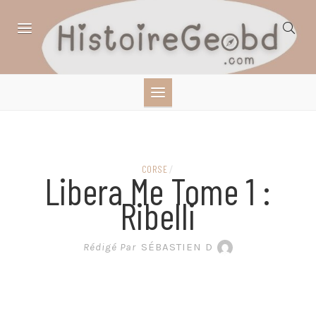
Skip
to
content
HISTOIRE,
GÉOGRAPHIE,
SCIENCES,
CORSE
/
Libera Me Tome 1 :
LITTÉRATURE EN
Ribelli
BANDE DESSINÉE
Rédigé Par
SÉBASTIEN D