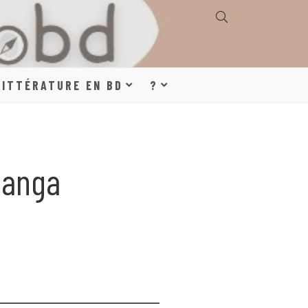
E, GÉOGRAPHIE,
LITTÉRATURE EN BD
?
S, LITTÉRATURE
Manga
DE DESSINÉE