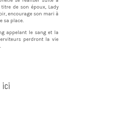
hétie se réaliser suite à
titre de son époux, Lady
oir, encourage son mari à
e sa place.
ng appelant le sang et la
serviteurs perdront la vie
…
 ici