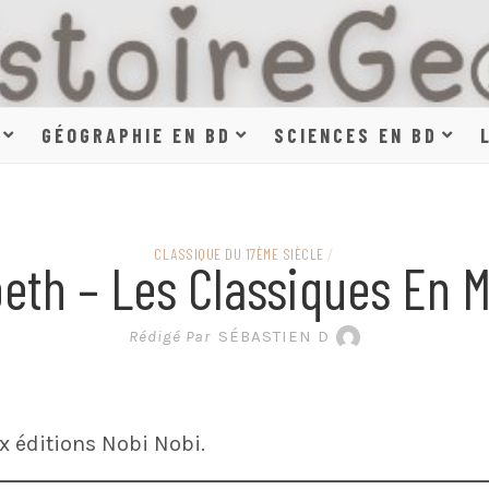
HISTOIR
GÉOGRAPHIE EN BD
SCIENCES EN BD
SCIENCE
CLASSIQUE DU 17ÈME SIÈCLE
/
eth – Les Classiques En 
EN BAN
Rédigé Par
SÉBASTIEN D
 éditions Nobi Nobi.