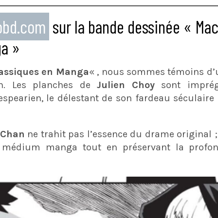
eobd.com
sur la bande dessinée « Mac
ga »
lassiques en Manga
« , nous sommes témoins d’
ion. Les planches de
Julien Choy
sont imprég
espearien, le délestant de son fardeau séculaire 
. Chan
ne trahit pas l’essence du drame original ; 
e médium manga tout en préservant la profo