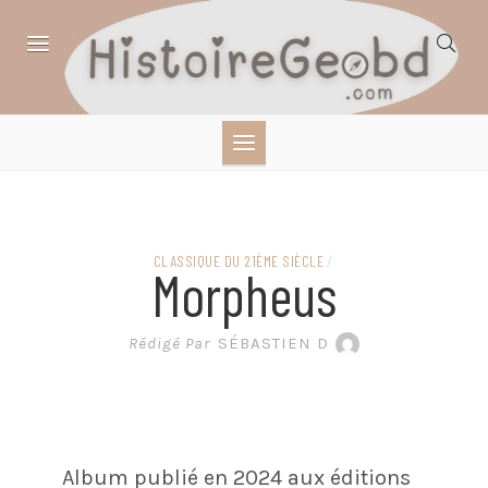
Skip
to
content
HISTOIRE,
GÉOGRAPHIE,
SCIENCES,
CLASSIQUE DU 21ÈME SIÈCLE
/
Morpheus
LITTÉRATURE EN
Rédigé Par
SÉBASTIEN D
BANDE DESSINÉE
Album publié en 2024 aux éditions