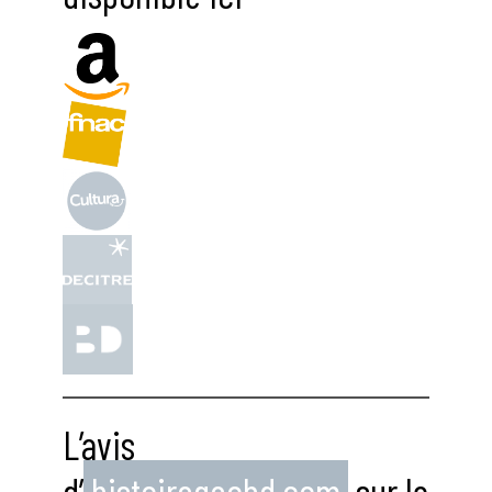
L’avis
d’
histoiregeobd.com
sur la