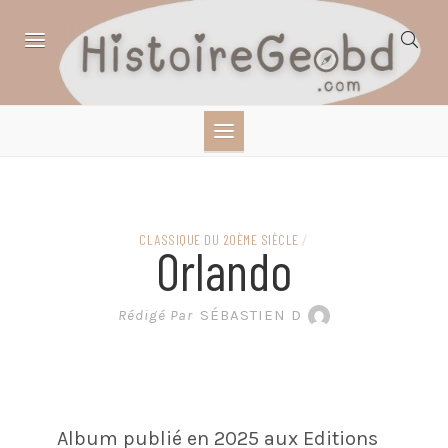
Skip
to
content
HISTOIRE,
GÉOGRAPHIE,
SCIENCES,
CLASSIQUE DU 20ÈME SIÈCLE
/
Orlando
LITTÉRATURE EN
Rédigé Par
SÉBASTIEN D
BANDE DESSINÉE
Album publié en 2025 aux Editions