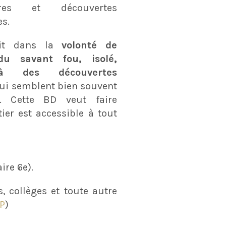
res et découvertes
es.
scrit dans la
volonté de
du savant fou, isolé,
 à des découvertes
ui semblent bien souvent
s. Cette BD veut faire
er est accessible à tout
ire 6e).
, collèges et toute autre
FP
)