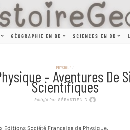
HISTOIR
GÉOGRAPHIE EN BD
SCIENCES EN BD
SCIENCE
PHYSIQUE
/
Physique – Aventures De S
Scientifiques
EN BAN
Rédigé Par
SÉBASTIEN D
 Editions Société Française de Physique.