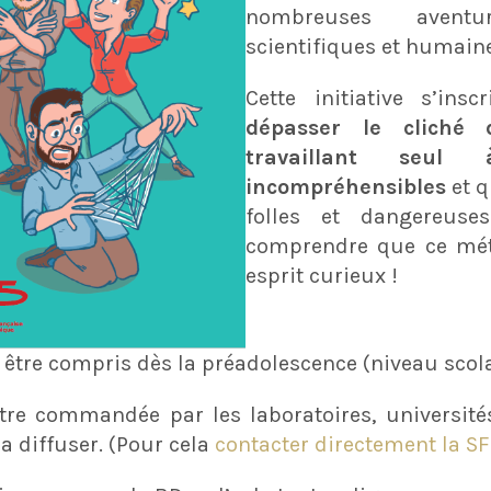
nombreuses aventu
scientifiques et humain
Cette initiative s’in
dépasser le cliché 
travaillant seul
incompréhensibles
et q
folles et dangereuse
comprendre que ce méti
esprit curieux !
être compris dès la préadolescence (niveau scola
re commandée par les laboratoires, universités
a diffuser. (Pour cela
contacter directement la S