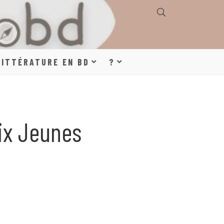
E, GÉOGRAPHIE,
LITTÉRATURE EN BD
?
S, LITTÉRATURE
ix Jeunes
DE DESSINÉE