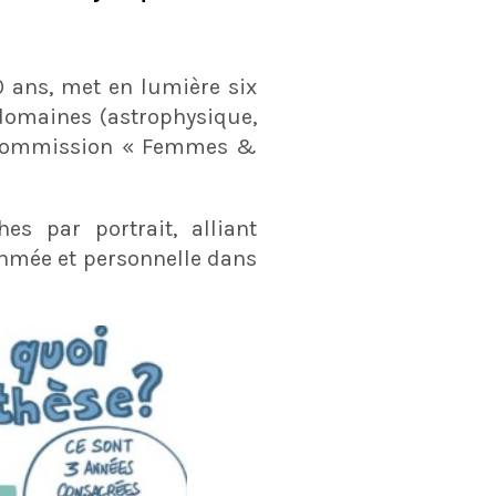
0 ans, met en lumière six
 domaines (astrophysique,
la Commission « Femmes &
s par portrait, alliant
thmée et personnelle dans