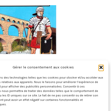
e De France – Tome 2 – Des Gaulois Aux
Gérer le consentement aux cookies
Gallo-Romains 60 Av. J.C. – 212
ons des technologies telles que les cookies pour stocker et/ou accéder aux
20 juillet 2026
 relatives aux appareils. Nous le faisons pour améliorer l’expérience de
t pour afficher des publicités personnalisées. Consentir à ces
s nous permettra de traiter des données telles que le comportement de
u les ID uniques sur ce site. Le fait de ne pas consentir ou de retirer son
 peut avoir un effet négatif sur certaines fonctonnalités et
ques.