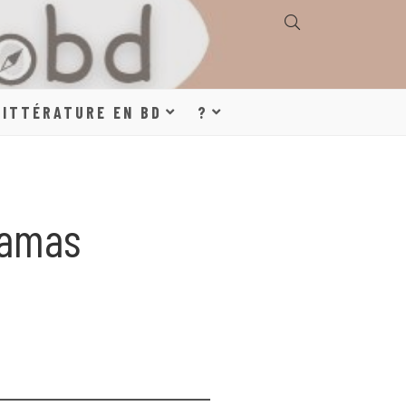
E, GÉOGRAPHIE,
LITTÉRATURE EN BD
?
S, LITTÉRATURE
Damas
DE DESSINÉE