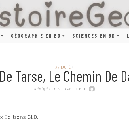
HISTOIR
GÉOGRAPHIE EN BD
SCIENCES EN BD
SCIENCE
ANTIQUITÉ
/
 De Tarse, Le Chemin De 
EN BAN
Rédigé Par
SÉBASTIEN D
 Editions CLD.