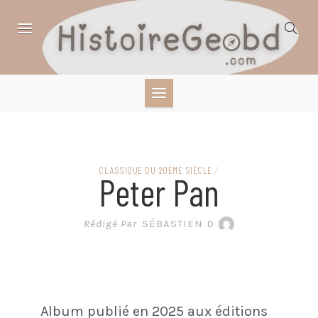
Skip
to
content
HISTOIRE,
GÉOGRAPHIE,
SCIENCES,
CLASSIQUE DU 20ÈME SIÈCLE
/
Peter Pan
LITTÉRATURE EN
Rédigé Par
SÉBASTIEN D
BANDE DESSINÉE
Album publié en 2025 aux éditions