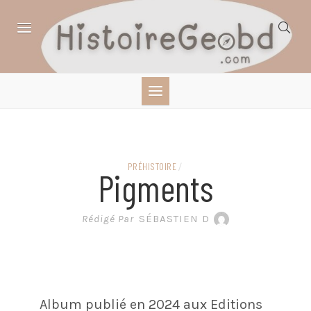
Skip
to
content
HISTOIRE,
GÉOGRAPHIE,
SCIENCES,
PRÉHISTOIRE
/
Pigments
LITTÉRATURE EN
Rédigé Par
SÉBASTIEN D
BANDE DESSINÉE
Album publié en 2024 aux Editions