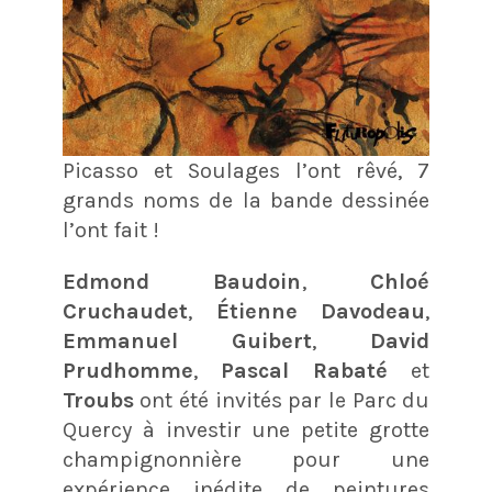
Picasso et Soulages l’ont rêvé, 7
grands noms de la bande dessinée
l’ont fait !
Edmond Baudoin
,
Chloé
Cruchaudet
,
Étienne Davodeau
,
Emmanuel Guibert
,
David
Prudhomme
,
Pascal Rabaté
et
Troubs
ont été invités par le Parc du
Quercy à investir une petite grotte
champignonnière pour une
expérience inédite de peintures