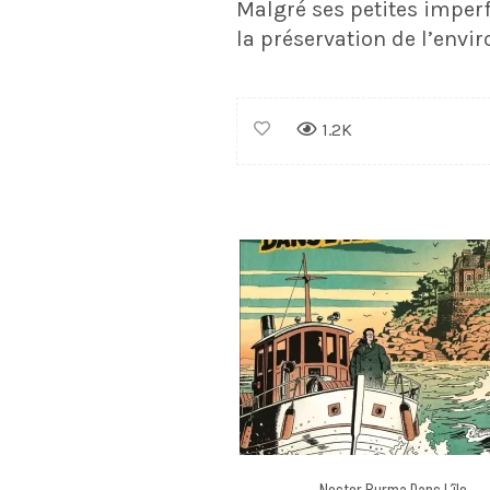
Malgré ses petites impe
la préservation de l’envir
1.2K
Nestor Burma Dans L’île