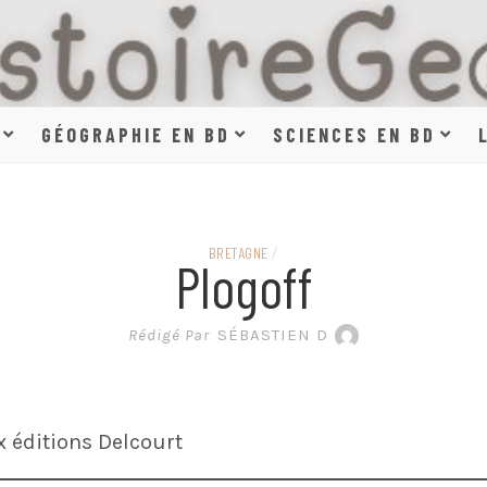
HISTOIR
GÉOGRAPHIE EN BD
SCIENCES EN BD
SCIENCE
BRETAGNE
/
Plogoff
EN BAN
Rédigé Par
SÉBASTIEN D
 éditions Delcourt