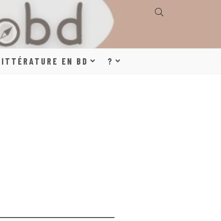
E, GÉOGRAPHIE,
LITTÉRATURE EN BD
?
S, LITTÉRATURE
DE DESSINÉE