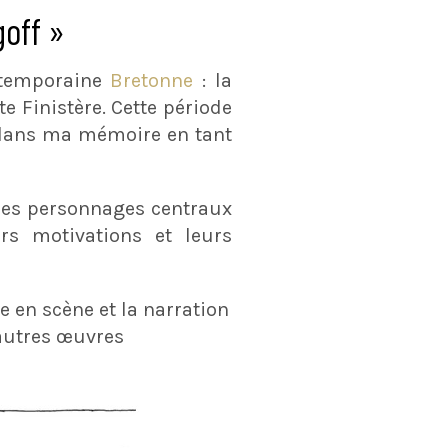
goff »
ntemporaine
Bretonne
: la
e Finistère. Cette période
e dans ma mémoire en tant
 les personnages centraux
urs motivations et leurs
e en scène et la narration
’autres œuvres