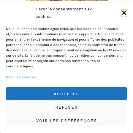
Gérer le consentement aux
cookies
Nous utilisons des technologies telles que les cookies pour stocker
et/ou accéder aux informations relatives aux appareils. Nous le faisons
pour améliorer l’expérience de navigation et pour afficher des publicités
Plateforme
personnalisées. Consentir à ces technologies nous permettra de traiter
des données telles que le comportement de navigation ou les ID uniques
1 août 2026
sur ce site. Le fait de ne pas consentir ou de retirer son consentement
peut avoir un effet négatif sur certaines fonctonnalités et
caractéristiques.
Gérer les services
ACCEPTER
REFUSER
HISTOIREGEOBD.COM
VOIR LES PRÉFÉRENCES
HISTOIRE, GÉOGRAPHIE, SCIENCES, LITTÉRATURE EN BD