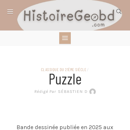
Skip
to
content
HISTOIRE,
GÉOGRAPHIE,
SCIENCES,
CLASSIQUE DU 21ÈME SIÈCLE
/
Puzzle
LITTÉRATURE EN
Rédigé Par
SÉBASTIEN D
BANDE DESSINÉE
Bande dessinée publiée en 2025 aux