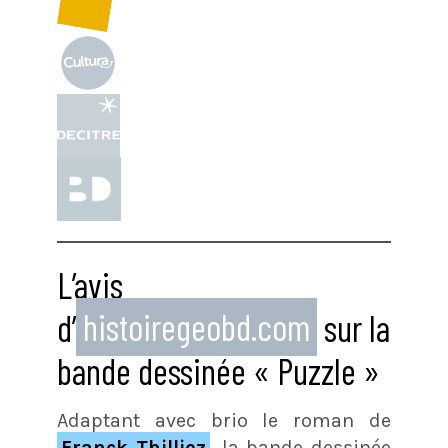
L’avis
d’
histoiregeobd.com
sur la
bande dessinée « Puzzle »
Adaptant avec brio le roman de
Franck Thilliez
, la bande dessinée