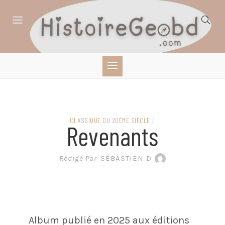
Skip
to
content
HISTOIRE,
GÉOGRAPHIE,
SCIENCES,
CLASSIQUE DU 20ÈME SIÈCLE
/
Revenants
LITTÉRATURE EN
Rédigé Par
SÉBASTIEN D
BANDE DESSINÉE
Album publié en 2025 aux éditions