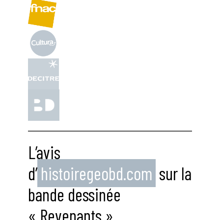
L’avis
d’
histoiregeobd.com
sur la
bande dessinée
« Revenants »