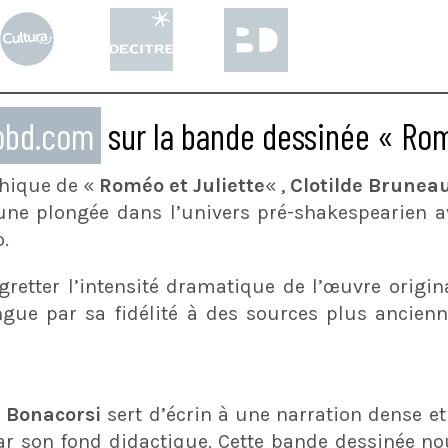
eobd.com
sur la bande dessinée « Rom
phique de «
Roméo et Juliette
« ,
Clotilde Brunea
une plongée dans l’univers pré-shakespearien a
o.
egretter l’intensité dramatique de l’œuvre origin
ngue par sa fidélité à des sources plus ancienn
e
Bonacorsi
sert d’écrin à une narration dense et 
par son fond didactique. Cette bande dessinée no