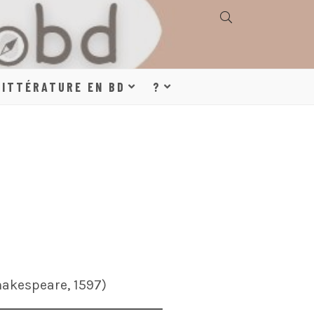
E, GÉOGRAPHIE,
LITTÉRATURE EN BD
?
S, LITTÉRATURE
DE DESSINÉE
hakespeare, 1597)