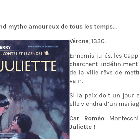
and mythe amoureux de tous les temps…
Vérone, 1330.
Ennemis jurés, les Cappe
cherchent indéfiniment
de la ville rêve de mettr
vain.
Si la paix doit un jour 
elle viendra d’un maria
Car
Roméo
Montecchi
Juliette
!