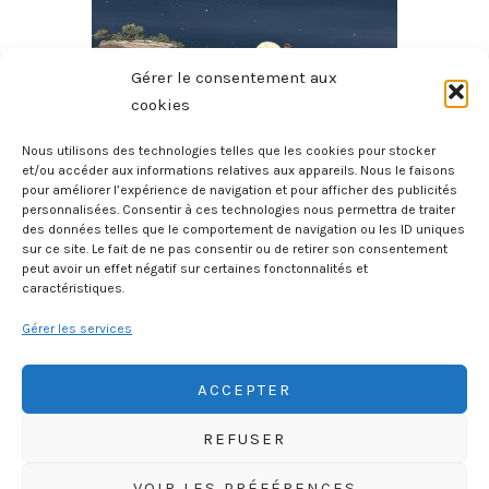
Gérer le consentement aux
cookies
Nous utilisons des technologies telles que les cookies pour stocker
et/ou accéder aux informations relatives aux appareils. Nous le faisons
pour améliorer l’expérience de navigation et pour afficher des publicités
Commandos D’Afrique – Libérateurs De La Provence
personnalisées. Consentir à ces technologies nous permettra de traiter
des données telles que le comportement de navigation ou les ID uniques
10 juillet 2026
sur ce site. Le fait de ne pas consentir ou de retirer son consentement
peut avoir un effet négatif sur certaines fonctonnalités et
caractéristiques.
Gérer les services
ACCEPTER
REFUSER
HISTOIREGEOBD.COM
VOIR LES PRÉFÉRENCES