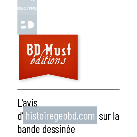
L’avis
d’
histoiregeobd.com
sur la
bande dessinée