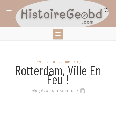
Skip
to
content
HISTOIRE,
GÉOGRAPHIE,
SCIENCES,
LA SECONDE GUERRE MONDIALE
/
Rotterdam, Ville En
LITTÉRATURE EN
Feu !
BANDE DESSINÉE
Rédigé Par
SÉBASTIEN D