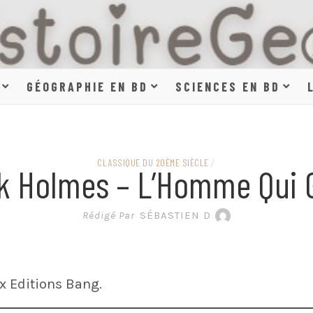
HISTOIR
GÉOGRAPHIE EN BD
SCIENCES EN BD
SCIENCE
CLASSIQUE DU 20ÈME SIÈCLE
/
k Holmes – L’Homme Qui 
EN BAN
Rédigé Par
SÉBASTIEN D
x Editions Bang.