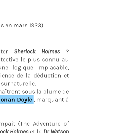
is en mars 1923).
enter
Sherlock Holmes
?
tective le plus connu au
une logique implacable,
ience de la déduction et
surnaturelle.
naîtront sous la plume de
onan Doyle
, marquant à
pait (The Adventure of
lock Holmes
et le
Dr Watson