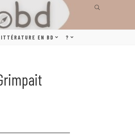
E, GÉOGRAPHIE,
LITTÉRATURE EN BD
?
S, LITTÉRATURE
Grimpait
DE DESSINÉE