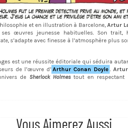
hilosophie et en illustration à Barcelone,
Artur L
ses œuvres jeunesse habituelles. Son trait, h
tate
, s’adapte avec finesse à l’atmosphère plus s
ages est une réussite éditoriale qui séduira auta
seurs de l’œuvre d’
Arthur Conan Doyle
.
Artur
’univers de
Sherlock Holmes
tout en respectant l
Vous Aimerez Aussi