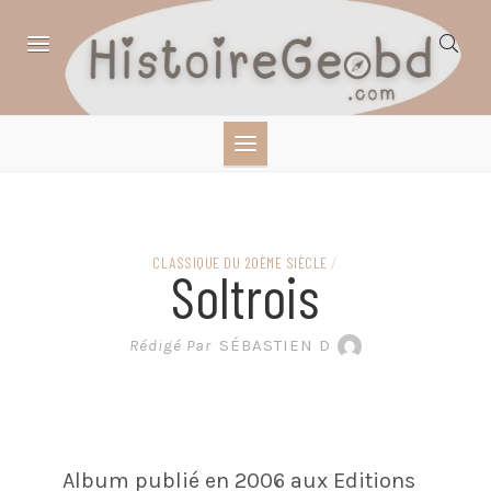
Skip
to
content
HISTOIRE,
GÉOGRAPHIE,
SCIENCES,
CLASSIQUE DU 20ÈME SIÈCLE
/
Soltrois
LITTÉRATURE EN
Rédigé Par
SÉBASTIEN D
BANDE DESSINÉE
Album publié en 2006 aux Editions