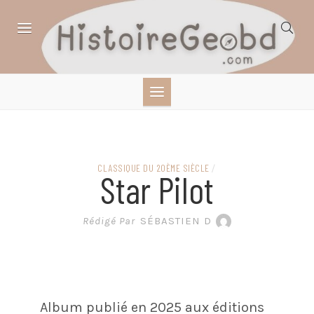
Skip
to
content
HISTOIRE,
GÉOGRAPHIE,
SCIENCES,
CLASSIQUE DU 20ÈME SIÈCLE
/
Star Pilot
LITTÉRATURE EN
Rédigé Par
SÉBASTIEN D
BANDE DESSINÉE
Album publié en 2025 aux éditions