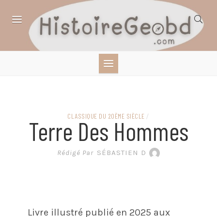
Skip
to
content
HISTOIRE,
GÉOGRAPHIE,
SCIENCES,
CLASSIQUE DU 20ÈME SIÈCLE
/
Terre Des Hommes
LITTÉRATURE EN
Rédigé Par
SÉBASTIEN D
BANDE DESSINÉE
Livre illustré publié en 2025 aux