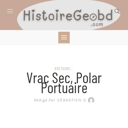
Skip
to
content
HISTOIRE,
GÉOGRAPHIE,
SCIENCES,
BRETAGNE
/
Vrac Sec, Polar
LITTÉRATURE EN
Portuaire
BANDE DESSINÉE
Rédigé Par
SÉBASTIEN D