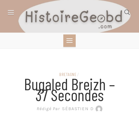
Skip
to
content
HISTOIRE,
GÉOGRAPHIE,
SCIENCES,
BRETAGNE
/
Bugaled Breizh –
LITTÉRATURE EN
37 Secondes
BANDE DESSINÉE
Rédigé Par
SÉBASTIEN D