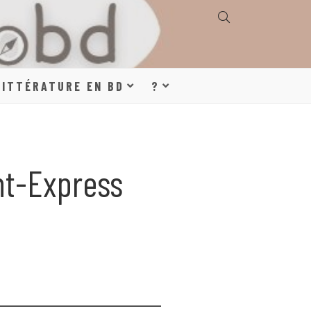
E, GÉOGRAPHIE,
LITTÉRATURE EN BD
?
S, LITTÉRATURE
nt-Express
DE DESSINÉE