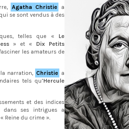
rre,
Agatha Christie
a
 qui se sont vendus à des
ques, telles que «
Le
ress
» et «
Dix Petits
 fasciner les amateurs de
la narration,
Christie
a
ndaires tels qu’
Hercule
ssements et des indices
t dans ses intrigues a
a « Reine du crime ».