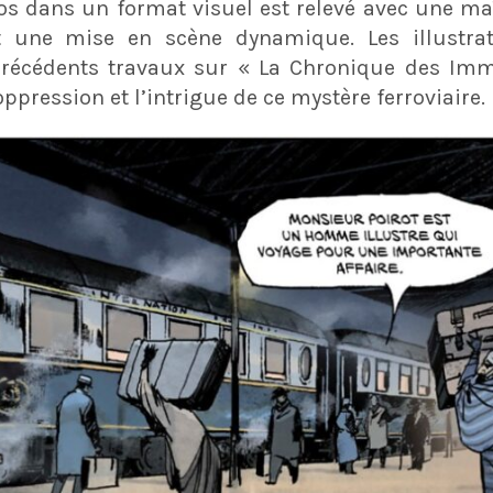
os dans un format visuel est relevé avec une maî
 une mise en scène dynamique. Les illustrati
récédents travaux sur « La Chronique des Immo
ppression et l’intrigue de ce mystère ferroviaire.