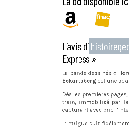
La bd disponible ic
L’avis d’
histoireg
Express »
La bande dessinée «
Her
Eckartsberg
est une ada
Dès les premières pages,
train, immobilisé par l
capturant avec brio l’inte
L’intrigue suit fidèleme