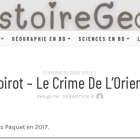
HISTOIR
GÉOGRAPHIE EN BD
SCIENCES EN BD
SCIENCE
CLASSIQUE DU 20ÈME SIÈCLE
/
oirot – Le Crime De L’Orie
EN BAN
Rédigé Par
SÉBASTIEN D
s Paquet en 2017.