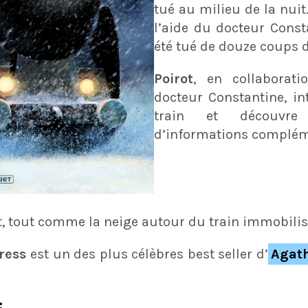
tué au milieu de la nuit
l’aide du docteur Consta
été tué de douze coups 
Poirot
, en collaborat
docteur Constantine, in
train et découvr
d’informations complém
t, tout comme la neige autour du train immobilis
ress
est un des plus célèbres best seller d’
Agath