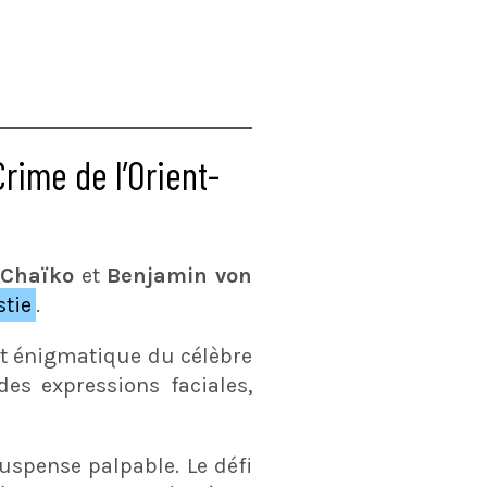
rime de l’Orient-
e
Chaïko
et
Benjamin von
stie
.
et énigmatique du célèbre
des expressions faciales,
uspense palpable. Le défi