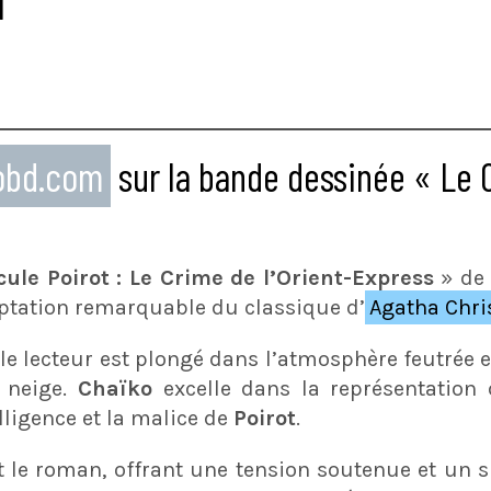
i
eobd.com
sur la bande dessinée « Le C
cule Poirot : Le Crime de l’Orient-Express
» d
ptation remarquable du classique d’
Agatha Chri
 le lecteur est plongé dans l’atmosphère feutrée 
a neige.
Chaïko
excelle dans la représentation 
lligence et la malice de
Poirot
.
nt le roman, offrant une tension soutenue et un s