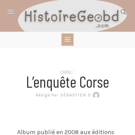
Skip
to
content
HISTOIRE,
GÉOGRAPHIE,
SCIENCES,
CORSE
/
L’enquête Corse
LITTÉRATURE EN
Rédigé Par
SÉBASTIEN D
BANDE DESSINÉE
Album publié en 2008 aux éditions