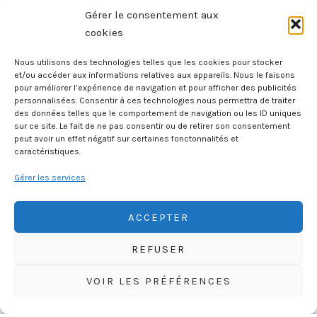
Gérer le consentement aux
cookies
Nous utilisons des technologies telles que les cookies pour stocker
et/ou accéder aux informations relatives aux appareils. Nous le faisons
pour améliorer l’expérience de navigation et pour afficher des publicités
Contes Des Mille Et Une Nuits
personnalisées. Consentir à ces technologies nous permettra de traiter
des données telles que le comportement de navigation ou les ID uniques
20 mars 2026
sur ce site. Le fait de ne pas consentir ou de retirer son consentement
peut avoir un effet négatif sur certaines fonctonnalités et
caractéristiques.
Gérer les services
ACCEPTER
REFUSER
HISTOIREGEOBD.COM
VOIR LES PRÉFÉRENCES
HISTOIRE, GÉOGRAPHIE, SCIENCES, LITTÉRATURE EN BD