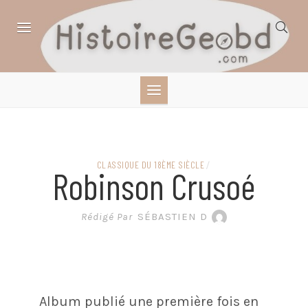
Skip
to
content
HISTOIRE,
GÉOGRAPHIE,
SCIENCES,
CLASSIQUE DU 18ÈME SIÈCLE
/
Robinson Crusoé
LITTÉRATURE EN
Rédigé Par
SÉBASTIEN D
BANDE DESSINÉE
Album publié une première fois en