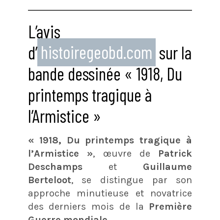
L’avis
d’
histoiregeobd.com
sur la
bande dessinée « 1918, Du
printemps tragique à
l’Armistice »
« 1918, Du printemps tragique à
l’Armistice »
, œuvre de
Patrick
Deschamps
et
Guillaume
Berteloot
, se distingue par son
approche minutieuse et novatrice
des derniers mois de la
Première
Guerre mondiale
.