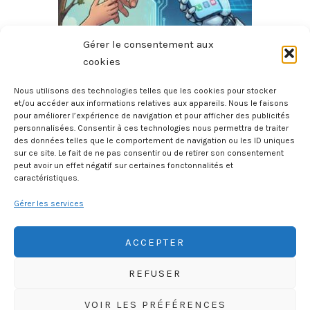
Gérer le consentement aux
cookies
Nous utilisons des technologies telles que les cookies pour stocker
Génération Algorithme – Guide De Survie Pour Élever Des
et/ou accéder aux informations relatives aux appareils. Nous le faisons
pour améliorer l’expérience de navigation et pour afficher des publicités
Humains À L’ère De L’IA, De TikTok Et Des Écrans
personnalisées. Consentir à ces technologies nous permettra de traiter
4 janvier 2026
des données telles que le comportement de navigation ou les ID uniques
sur ce site. Le fait de ne pas consentir ou de retirer son consentement
peut avoir un effet négatif sur certaines fonctonnalités et
caractéristiques.
Gérer les services
ACCEPTER
REFUSER
HISTOIREGEOBD.COM
VOIR LES PRÉFÉRENCES
HISTOIRE, GÉOGRAPHIE, SCIENCES, LITTÉRATURE EN BD