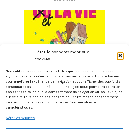
Gérer le consentement aux
cookies
Nous utilisons des technologies telles que les cookies pour stocker
La Bourse Et La Vie – Petit Manuel D’économie Concrète A
et/ou accéder aux informations relatives aux appareils. Nous le faisons
pour améliorer l’expérience de navigation et pour afficher des publicités
L’usage Des Gens Qui N’y Comprennent Rien
personnalisées. Consentir à ces technologies nous permettra de traiter
des données telles que le comportement de navigation ou les ID uniques
12 avril 2026
sur ce site. Le fait de ne pas consentir ou de retirer son consentement
peut avoir un effet négatif sur certaines fonctonnalités et
caractéristiques.
Gérer les services