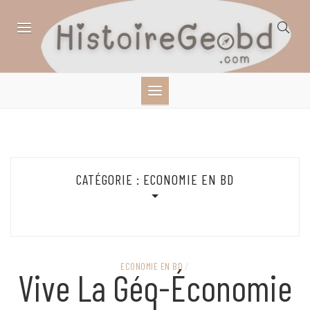
Skip
to
content
HISTOIRE,
GÉOGRAPHIE,
SCIENCES,
CATÉGORIE :
ECONOMIE EN BD
LITTÉRATURE EN
BANDE DESSINÉE
ECONOMIE EN BD
/
Vive La Géo-Économie