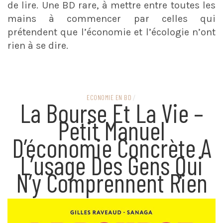
de lire. Une BD rare, à mettre entre toutes les
mains à commencer par celles qui
prétendent que l’économie et l’écologie n’ont
rien à se dire.
ECONOMIE EN BD
/
La Bourse Et La Vie –
Petit Manuel
D’économie Concrète A
L’usage Des Gens Qui
N’y Comprennent Rien