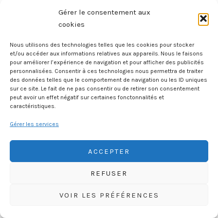
sont expliqués à l’aide de comparaisons
Gérer le consentement aux
faciles à comprendre, adaptées dès 7 ans. En
cookies
fin d’ouvrage, un guide propose des
Nous utilisons des technologies telles que les cookies pour stocker
questions et des petits exercices créatifs à
et/ou accéder aux informations relatives aux appareils. Nous le faisons
faire ensemble, pour encourager la curiosité
pour améliorer l’expérience de navigation et pour afficher des publicités
personnalisées. Consentir à ces technologies nous permettra de traiter
et la réflexion. Le monde évolue vite : autant
des données telles que le comportement de navigation ou les ID uniques
s’y préparer dès maintenant.
sur ce site. Le fait de ne pas consentir ou de retirer son consentement
peut avoir un effet négatif sur certaines fonctonnalités et
caractéristiques.
La bd « Wish I Knew – Blockchain,
Gérer les services
Bitcoin, IoT .. » disponible ici
ACCEPTER
REFUSER
VOIR LES PRÉFÉRENCES