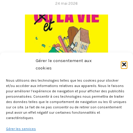
24 mai 2026
Gérer le consentement aux
cookies
Nous utilisons des technologies telles que les cookies pour stocker
La Bourse Et La Vie – Petit Manuel D’économie Concrète A
et/ou accéder aux informations relatives aux appareils. Nous le faisons
pour améliorer l’expérience de navigation et pour afficher des publicités
L’usage Des Gens Qui N’y Comprennent Rien
personnalisées. Consentir à ces technologies nous permettra de traiter
12 avril 2026
des données telles que le comportement de navigation ou les ID uniques
sur ce site. Le fait de ne pas consentir ou de retirer son consentement
peut avoir un effet négatif sur certaines fonctonnalités et
caractéristiques.
Gérer les services