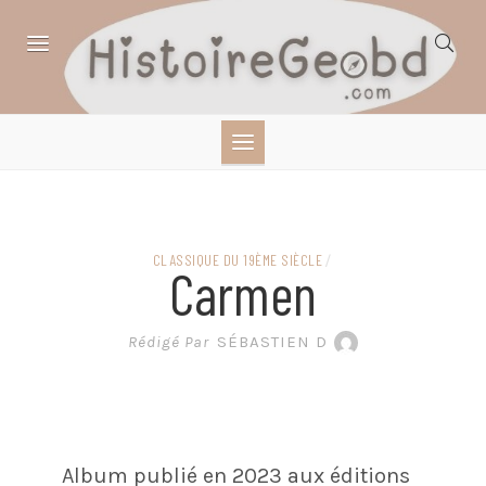
Skip
to
content
HISTOIRE,
GÉOGRAPHIE,
SCIENCES,
CLASSIQUE DU 19ÈME SIÈCLE
/
Carmen
LITTÉRATURE EN
Rédigé Par
SÉBASTIEN D
BANDE DESSINÉE
Album publié en 2023 aux éditions