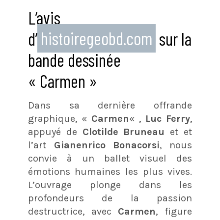
L’avis
d’
histoiregeobd.com
sur la
bande dessinée
« Carmen »
Dans sa dernière offrande
graphique, «
Carmen
« ,
Luc Ferry
,
appuyé de
Clotilde Bruneau
et et
l’art
Gianenrico Bonacorsi
, nous
convie à un ballet visuel des
émotions humaines les plus vives.
L’ouvrage plonge dans les
profondeurs de la passion
destructrice, avec
Carmen
, figure