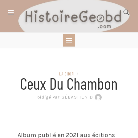
Skip
to
content
HISTOIRE,
GÉOGRAPHIE,
SCIENCES,
LA SHOAH
/
Ceux Du Chambon
LITTÉRATURE EN
Rédigé Par
SÉBASTIEN D
BANDE DESSINÉE
Album publié en 2021 aux éditions