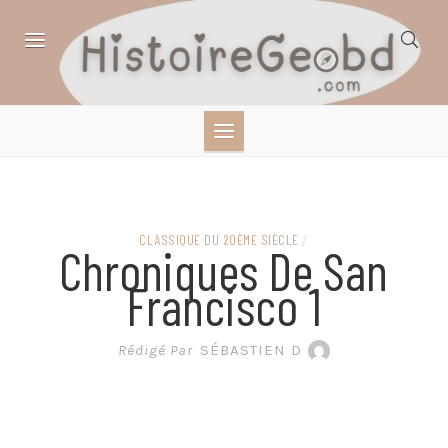
Skip
to
content
HISTOIRE,
GÉOGRAPHIE,
SCIENCES,
CLASSIQUE DU 20ÈME SIÈCLE
/
Chroniques De San
LITTÉRATURE EN
Francisco 1
BANDE DESSINÉE
Rédigé Par
SÉBASTIEN D