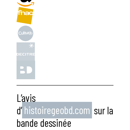
L’avis
d’
histoiregeobd.com
sur la
bande dessinée