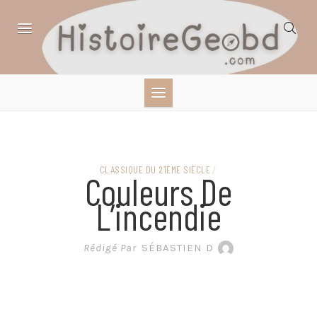
Skip
to
content
HISTOIRE,
GÉOGRAPHIE,
SCIENCES,
CLASSIQUE DU 21ÈME SIÈCLE
/
Couleurs De
LITTÉRATURE EN
L’incendie
BANDE DESSINÉE
Rédigé Par
SÉBASTIEN D