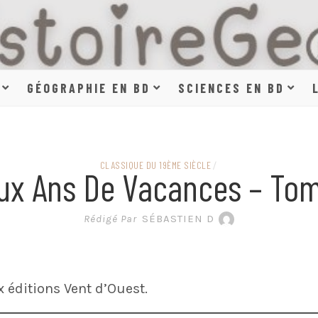
HISTOIR
GÉOGRAPHIE EN BD
SCIENCES EN BD
SCIENCE
CLASSIQUE DU 19ÈME SIÈCLE
/
ux Ans De Vacances – Tom
EN BAN
Rédigé Par
SÉBASTIEN D
 éditions Vent d’Ouest.