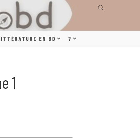
E, GÉOGRAPHIE,
LITTÉRATURE EN BD
?
S, LITTÉRATURE
e 1
DE DESSINÉE