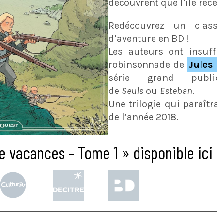
découvrent que l’île recè
Redécouvrez un class
d’aventure en BD !
Les auteurs ont insuff
robinsonnade de
Jules
série grand publ
de
Seuls
ou
Esteban
.
Une trilogie qui paraît
de l’année 2018.
e vacances – Tome 1 » disponible ici