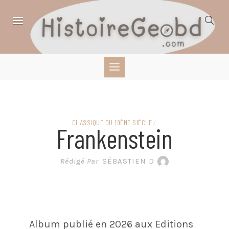
Skip
to
content
HISTOIRE,
GÉOGRAPHIE,
SCIENCES,
CLASSIQUE DU 19ÈME SIÈCLE
/
Frankenstein
LITTÉRATURE EN
Rédigé Par
SÉBASTIEN D
BANDE DESSINÉE
Album publié en 2026 aux Editions