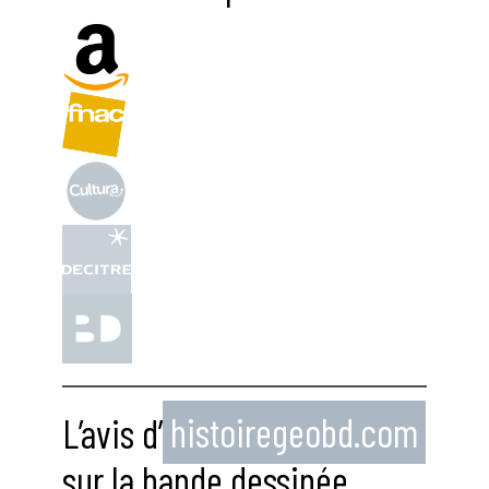
L’avis d’
histoiregeobd.com
sur la bande dessinée