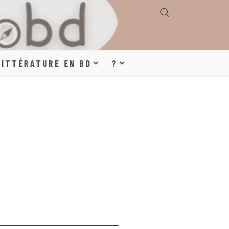
E, GÉOGRAPHIE,
LITTÉRATURE EN BD
?
S, LITTÉRATURE
DE DESSINÉE